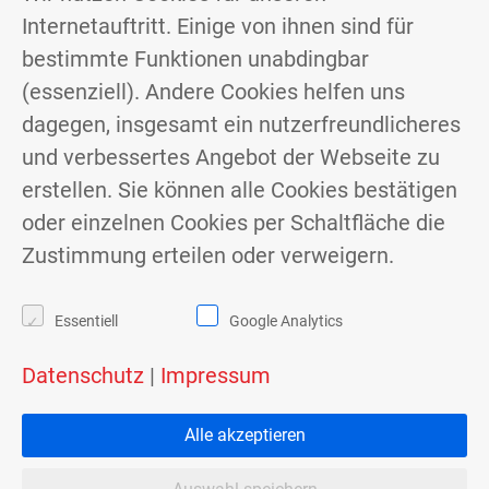
Internetauftritt. Einige von ihnen sind für
Lebensqualität am Wohn- und Arbeitsplatz.
bestimmte Funktionen unabdingbar
Wir übernehmen und koordinieren sämtliche
(essenziell). Andere Cookies helfen uns
Sanierungsarbeiten für Innen- und
dagegen, insgesamt ein nutzerfreundlicheres
Außenräume sowie Installationen und
und verbessertes Angebot der Webseite zu
Wiederherstellungen.
erstellen. Sie können alle Cookies bestätigen
oder einzelnen Cookies per Schaltfläche die
Zustimmung erteilen oder verweigern.
Essentiell
Google Analytics
Datenschutz
|
Impressum
Alle akzeptieren